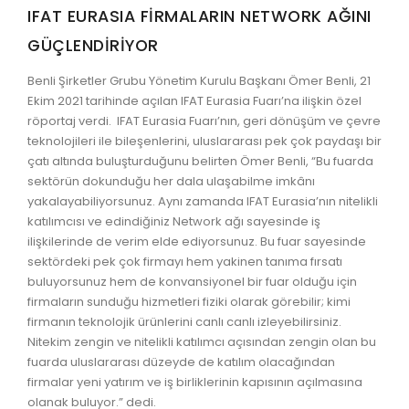
IFAT EURASIA FİRMALARIN NETWORK AĞINI
KAYIT
GÜÇLENDİRİYOR
İLETİŞİM
Benli Şirketler Grubu Yönetim Kurulu Başkanı Ömer Benli, 21
Ekim 2021 tarihinde açılan IFAT Eurasia Fuarı’na ilişkin özel
GRUP E
röportaj verdi. IFAT Eurasia Fuarı’nın, geri dönüşüm ve çevre
teknolojileri ile bileşenlerini, uluslararası pek çok paydaşı bir
ENGLISH
çatı altında buluşturduğunu belirten Ömer Benli, “Bu fuarda
sektörün dokunduğu her dala ulaşabilme imkânı
yakalayabiliyorsunuz. Aynı zamanda IFAT Eurasia’nın nitelikli
katılımcısı ve edindiğiniz Network ağı sayesinde iş
ilişkilerinde de verim elde ediyorsunuz. Bu fuar sayesinde
sektördeki pek çok firmayı hem yakinen tanıma fırsatı
buluyorsunuz hem de konvansiyonel bir fuar olduğu için
firmaların sunduğu hizmetleri fiziki olarak görebilir; kimi
firmanın teknolojik ürünlerini canlı canlı izleyebilirsiniz.
Nitekim zengin ve nitelikli katılımcı açısından zengin olan bu
fuarda uluslararası düzeyde de katılım olacağından
firmalar yeni yatırım ve iş birliklerinin kapısının açılmasına
olanak buluyor.” dedi.