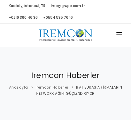
Kadıköy, İstanbul, TR
info@grupe.com.tr
+0216 360 46 36
+0554 535 76 16
ANASAYFA
HAKKIMIZDA
Iremcon Haberler
DANIŞMA K.
PROGRAM
Anasayfa
Iremcon Haberler
IFAT EURASIA FİRMALARIN
NETWORK AĞINI GÜÇLENDİRİYOR
BASIN
GALERİ
SPONSORLAR