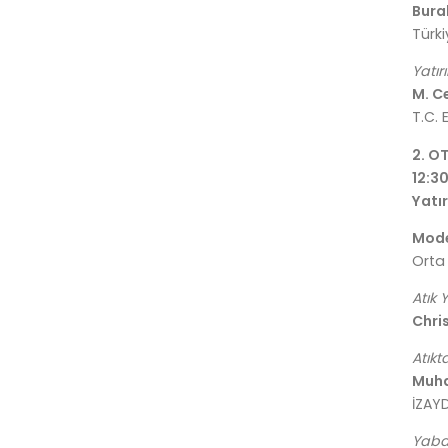
Bura
Türk
Yatı
M. C
T.C.
2. O
12:30
Yatı
Mode
Orta
Atık 
Chri
Atıkt
Muh
İZAY
Yaban