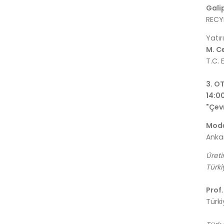
Gali
RECYD
Yatı
M. C
T.C.
3. O
14:00
"Çev
Mode
Ankar
Üret
Türki
Prof
Türk