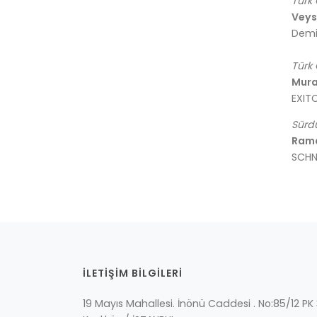
Türk 
Veys
Demir
Türk 
Mura
EXIT
Sürdü
Ram
SCHNE
İLETİŞİM BİLGİLERİ
19 Mayıs Mahallesi. İnönü Caddesi . No:85/12 P