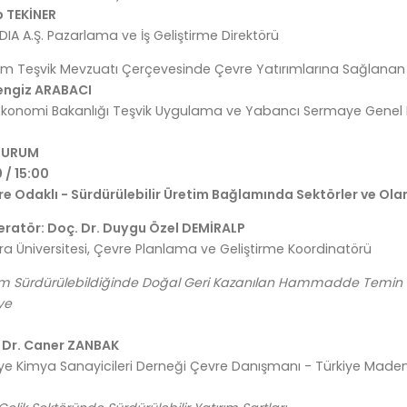
p TEKİNER
IA A.Ş. Pazarlama ve İş Geliştirme Direktörü
rım Teşvik Mevzuatı Çerçevesinde Çevre Yatırımlarına Sağlanan
engiz ARABACI
 Ekonomi Bakanlığı Teşvik Uygulama ve Yabancı Sermaye Genel
TURUM
 / 15:00
re Odaklı - Sürdürülebilir Üretim Bağlamında Sektörler ve Ola
ratör: Doç. Dr. Duygu Özel DEMİRALP
a Üniversitesi, Çevre Planlama ve Geliştirme Koordinatörü
im Sürdürülebildiğinde Doğal Geri Kazanılan Hammadde Temin G
ye
. Dr. Caner ZANBAK
iye Kimya Sanayicileri Derneği Çevre Danışmanı - Türkiye Maden