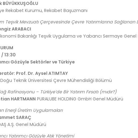
k BÜYÜKKUŞOĞLU
iye Rekabet Kurumu, Rekabet Başuzmanı
rım Teşvik Mevzuatı Çerçevesinde Çevre Yatırımlarına Sağlanan 
engiz ARABACI
 Ekonomi Bakanlığı Teşvik Uygulama ve Yabancı Sermaye Genel
TURUM
 / 13:30
rımcı Gözüyle Sektörler ve Türkiye
ratör: Prof. Dr. Aysel ATIMTAY
 Doğu Teknik Üniversitesi Çevre Mühendisliği Bölümü
Yağ Rafinasyonu – Türkiye’de Bir Yatırım Fırsatı (mıdır?)
stian HARTMANN
PURALUBE HOLDING GmbH Genel Müdürü
an Enerji Üretim Uygulamaları
ammet SARAÇ
DAŞ A.Ş. Genel Müdürü
cı Yatırımcı Gözüyle Atık Yönetimi