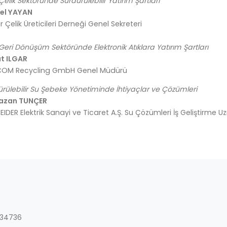
Çelik Sektöründe Sürdürülebilir Yatırım Şartları
el YAYAN
 Çelik Üreticileri Derneği Genel Sekreteri
Geri Dönüşüm Sektöründe Elektronik Atıklara Yatırım Şartları
t ILGAR
COM Recycling GmbH Genel Müdürü
rülebilir Su Şebeke Yönetiminde İhtiyaçlar ve Çözümleri
azan TUNÇER
IDER Elektrik Sanayi ve Ticaret A.Ş. Su Çözümleri İş Geliştirme 
K 34736