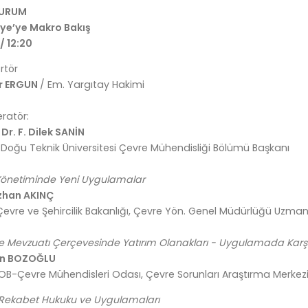
TURUM
iye’ye Makro Bakış
 / 12:20
rtör
r ERGUN
/ Em. Yargıtay Hakimi
ratör:
 Dr. F. Dilek SANİN
 Doğu Teknik Üniversitesi Çevre Mühendisliği Bölümü Başkanı
 Yönetiminde Yeni Uygulamalar
han AKINÇ
Çevre ve Şehircilik Bakanlığı, Çevre Yön. Genel Müdürlüğü Uzman
e Mevzuatı Çerçevesinde Yatırım Olanakları - Uygulamada Karşıl
n BOZOĞLU
B-Çevre Mühendisleri Odası, Çevre Sorunları Araştırma Merkezi
 Rekabet Hukuku ve Uygulamaları