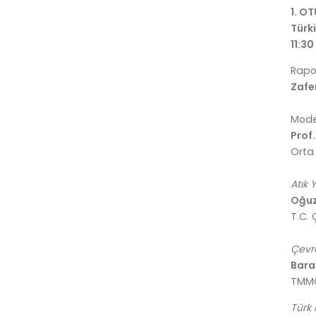
1. O
Türk
11:30
Rapo
Zafe
Mode
Prof.
Orta
Atık
Oğuz
T.C. 
Çevr
Bara
TMMO
Türk