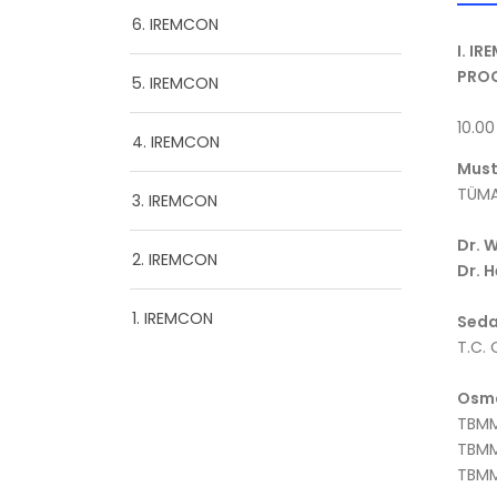
6. IREMCON
I. I
PRO
5. IREMCON
10.00
4. IREMCON
Must
TÜMA
3. IREMCON
Dr. 
2. IREMCON
Dr. 
1. IREMCON
Seda
T.C. 
Osma
TBMM
TBMM 
TBMM