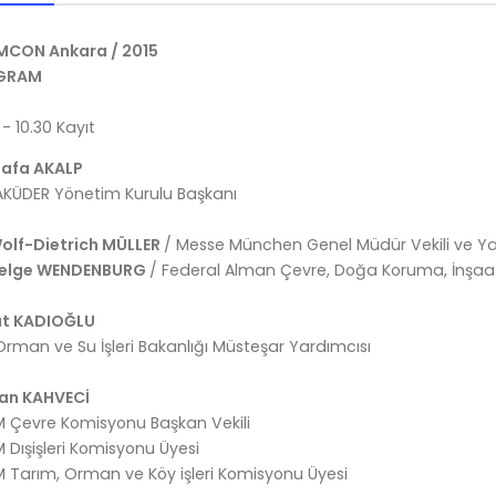
REMCON Ankara / 2015
GRAM
 - 10.30 Kayıt
afa AKALP
KÜDER Yönetim Kurulu Başkanı
Wolf-Dietrich MÜLLER
/ Messe München Genel Müdür Vekili ve Yat
Helge WENDENBURG
/ Federal Alman Çevre, Doğa Koruma, İnşaat
t KADIOĞLU
Orman ve Su İşleri Bakanlığı Müsteşar Yardımcısı
n KAHVECİ
 Çevre Komisyonu Başkan Vekili
Dışişleri Komisyonu Üyesi
 Tarım, Orman ve Köy işleri Komisyonu Üyesi