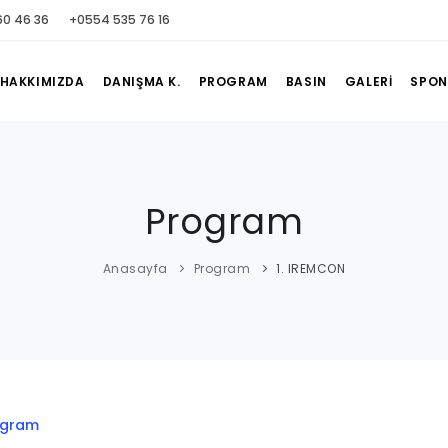
60 46 36
+0554 535 76 16
HAKKIMIZDA
DANIŞMA K.
PROGRAM
BASIN
GALERİ
SPON
Program
Anasayfa
Program
1. IREMCON
ogram