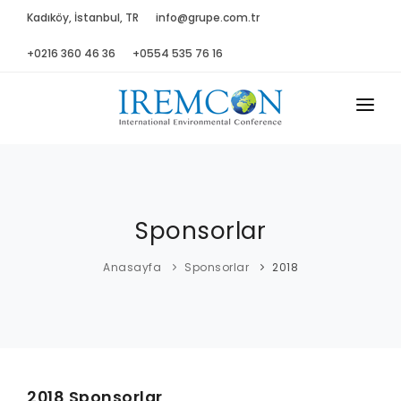
Kadıköy, İstanbul, TR
info@grupe.com.tr
+0216 360 46 36
+0554 535 76 16
ANASAYFA
HAKKIMIZDA
Sponsorlar
DANIŞMA K.
PROGRAM
Anasayfa
Sponsorlar
2018
BASIN
GALERİ
SPONSORLAR
2018 Sponsorlar