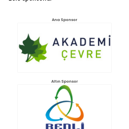
KAYIT
Ana Sponsor
İLETİŞİM
GRUP E
ENGLISH
Altın Sponsor